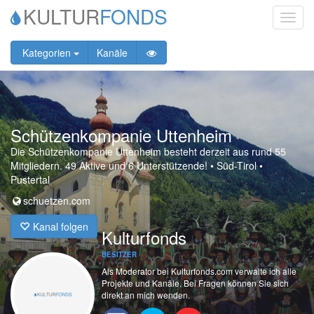
KULTUR
FONDS
Toggl
navig
Kategorien
Kanäle
Schützenkompanie Uttenheim
Die Schützenkompanie Uttenheim besteht derzeit aus rund 55
Mitgliedern. 49 Aktive und 6 Unterstützende!
•
Süd-Tirol •
Pustertal
schuetzen.com
Kanal folgen
Kulturfonds
BESITZER
Als Moderator bei Kulturfonds.com verwalte ich alle
Projekte und Kanäle. Bei Fragen können Sie sich
direkt an mich wenden.